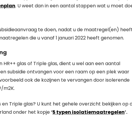
enplan
. U weet dan in een aantal stappen wat u moet do
ubsidieaanvraag te doen, nadat u de maatregel(en) heef
 maatregelen die u vanaf 1 januari 2022 heeft genomen.
ing
HR++ glas of Triple glas, dient u wel aan een aantal
een subsidie ontvangen voor een raam op een plek waar
 bijvoorbeeld ook de kozijnen te vervangen door isolerende
W/m2K.
en Triple glas? U kunt het gehele overzicht bekijken op 
rland onder het kopje
‘
5 typen isolatiemaatregelen
’.