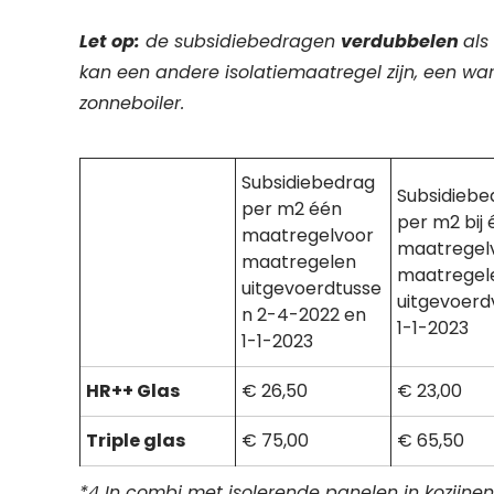
Let op:
de subsidiebedragen
verdubbelen
als
kan een andere isolatiemaatregel zijn, een w
zonneboiler.
Subsidiebedrag
Subsidiebe
per m2 één
per m2 bij 
maatregelvoor
maatregel
maatregelen
maatregel
uitgevoerdtusse
uitgevoerd
n 2-4-2022 en
1-1-2023
1-1-2023
HR++ Glas
€ 26,50
€ 23,00
Triple glas
€ 75,00
€ 65,50
*4 In combi met isolerende panelen in kozijnen