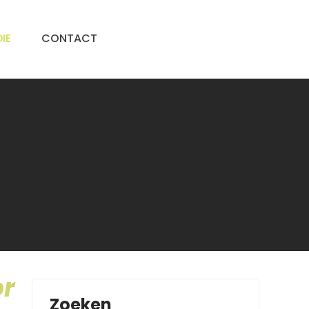
IE
CONTACT
or
Zoeken