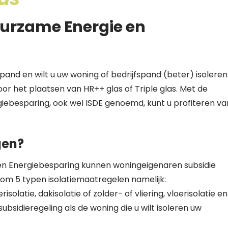
uurzame Energie en
)
pand en wilt u uw woning of bedrijfspand (beter) isolere
oor het plaatsen van HR++ glas of Triple glas. Met de
iebesparing, ook wel ISDE genoemd, kunt u profiteren va
gen?
en Energiebesparing kunnen woningeigenaren subsidie
om 5 typen isolatiemaatregelen namelijk:
solatie, dakisolatie of zolder- of vliering, vloerisolatie en
ubsidieregeling als de woning die u wilt isoleren uw