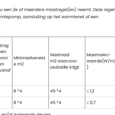
 u een 2e of meerdere maatregel(en) neemt. Deze regel
armtepomp, aansluiting op het warmtenet of een
drag
één
Maximaal
MaximaleU-
voor
Minimaalvereist
m2 waarvoor
waarde(W/m
en
e m2
usubsidie krijgt
)
vanaf
8 *4
45 *4
≤ 1,2
8 *4
45 *4
≤ 0,7
 en/of isolerende deuren.